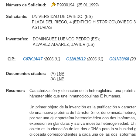
Número de Solicitud:
P9900194 (25.01.1999)
Solicitante:
UNIVERSIDAD DE OVIEDO. (ES)
PLAZA DEL RIEGO, 4 (EDIFICIO HISTORICO),OVIEDO 3
ASTURIAS
Inventor/es:
DOMINGUEZ LUENGO,PEDRO (ES);
ALVAREZ ALVAREZ, JAVIER (ES);
CIP:
C07K14/47
(2006.01)
C12N15/12
(2006.01)
G01N33/68
(20
Documentos citados:
(A)
LNP
(A)
LNP
Resumen:
Caracterización y clonación de la heteroglobina: una proteín
hámster sirio que une inmunoglobulinas E humanas.
Un primer objeto de la invención es la purificación y caracte
de una nueva proteína de hámster Sirio, denominada heterog
por ser una glucoproteína heterodimérica con dos isoformas
expresión en glándulas y saliva muestra heterogeniedad. El
objeto es la clonación de los dos cDNAs para la subunidad 
glicosada correspondientes a cada una de las dos isoformas