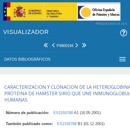
- PRODUCCION V3.10.0
VISUALIZADOR
P9900194
DATOS BIBLIOGRÁFICOS
Togg
navi
CARACTERIZACION Y CLONACION DE LA HETEROGLOBINA
PROTEINA DE HAMSTER SIRIO QUE UNE INMUNOGLOBUL
HUMANAS
Número de publicación:
ES2155768
A1 (16.05.2001)
También publicado como:
ES2155768
B1 (01.12.2001)