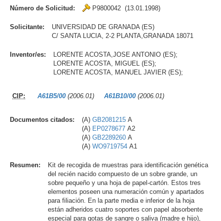
Número de Solicitud:
P9800042 (13.01.1998)
Solicitante:
UNIVERSIDAD DE GRANADA (ES)
C/ SANTA LUCIA, 2-2 PLANTA,GRANADA 18071
Inventor/es:
LORENTE ACOSTA,JOSE ANTONIO (ES);
LORENTE ACOSTA, MIGUEL (ES);
LORENTE ACOSTA, MANUEL JAVIER (ES);
CIP:
A61B5/00
(2006.01)
A61B10/00
(2006.01)
Documentos citados:
(A)
GB2081215
A
(A)
EP0278677
A2
(A)
GB2289260
A
(A)
WO9719754
A1
Resumen:
Kit de recogida de muestras para identificación genética
del recién nacido compuesto de un sobre grande, un
sobre pequeño y una hoja de papel-cartón. Estos tres
elementos poseen una numeración común y apartados
para filiación. En la parte media e inferior de la hoja
están adheridos cuatro soportes con papel absorbente
especial para gotas de sangre o saliva (madre e hijo),