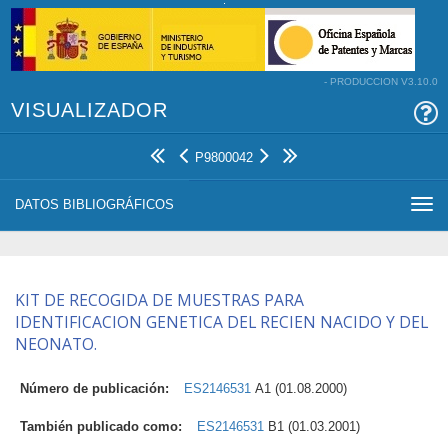
- PRODUCCION V3.10.0
VISUALIZADOR
P9800042
DATOS BIBLIOGRÁFICOS
Togg
navi
KIT DE RECOGIDA DE MUESTRAS PARA
IDENTIFICACION GENETICA DEL RECIEN NACIDO Y DEL
NEONATO.
Número de publicación:
ES2146531
A1 (01.08.2000)
También publicado como:
ES2146531
B1 (01.03.2001)