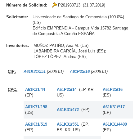
Número de Solicitud:
P201930713 (31.07.2019)
Solicitante:
Universidade de Santiago de Compostela (100.0%)
(ES)
Edificio EMPRENDIA - Campus Vida 15782 Santiago
de Compostela A Coruña ESPAÑA
Inventor/es:
MUÑOZ PATIÑO, Ana M. (ES);
LABANDEIRA GARCÍA, José Luis (ES);
LÓPEZ LÓPEZ, Andrea (ES);
CIP:
A61K31/551
(2006.01)
A61P25/16
(2006.01)
CPC:
A61K31/44
A61P25/14
(EP, KR,
A61P25/16
(EP)
US)
(ES)
A61K31/198
A61K31/517
A61K31/472
(EP)
(US)
(EP)
A61K31/519
A61K31/551
(EP,
A61K31/4409
(EP)
ES, KR, US)
(EP)