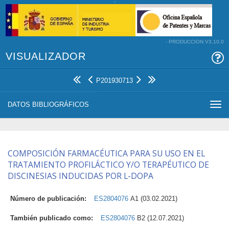
- PRODUCCION V3.10.0
VISUALIZADOR
P201930713
DATOS BIBLIOGRÁFICOS
Togg
navi
COMPOSICIÓN FARMACÉUTICA PARA SU USO EN EL
TRATAMIENTO PROFILÁCTICO Y/O TERAPÉUTICO DE
DISCINESIAS INDUCIDAS POR L-DOPA
Número de publicación:
ES2804076
A1 (03.02.2021)
También publicado como:
ES2804076
B2 (12.07.2021)