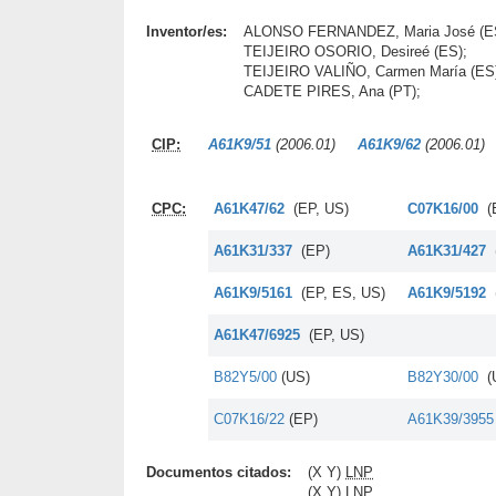
Inventor/es:
ALONSO FERNANDEZ, Maria José (E
TEIJEIRO OSORIO, Desireé (ES);
TEIJEIRO VALIÑO, Carmen María (ES
CADETE PIRES, Ana (PT);
CIP:
A61K9/51
(2006.01)
A61K9/62
(2006.01)
CPC:
A61K47/62
(EP, US)
C07K16/00
(
A61K31/337
(EP)
A61K31/427
A61K9/5161
(EP, ES, US)
A61K9/5192
A61K47/6925
(EP, US)
B82Y5/00
(US)
B82Y30/00
(
C07K16/22
(EP)
A61K39/395
Documentos citados:
(X Y)
LNP
(X Y)
LNP