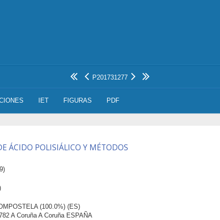
P201731277
ACIONES
IET
FIGURAS
PDF
DE ÁCIDO POLISIÁLICO Y MÉTODOS
9)
)
MPOSTELA (100.0%) (ES)
782 A Coruña A Coruña ESPAÑA