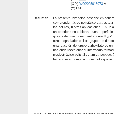
(X Y)
WO2005016973
A1
(Y)
LNP
Resumen:
La presente invención describe en genera
comprenden ácido polisiálico para actuar
las células, u otras aplicaciones. En un 
un exterior, una cubierta o una superfici
grupos de direccionamiento como tLyp-1 a
otros espaciadores. Los grupos de direcc
una reacción del grupo carboxilato de un 
haciendo reaccionar el intermedio formad
producir ácido polisiálico-amida-péptido
hacer o usar composiciones, kits que inc