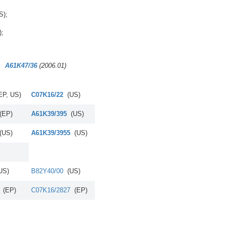
S);
);
A61K47/36
(2006.01)
EP, US)
C07K16/22
(US)
(EP)
A61K39/395
(US)
(US)
A61K39/3955
(US)
US)
B82Y40/00
(US)
5
(EP)
C07K16/2827
(EP)