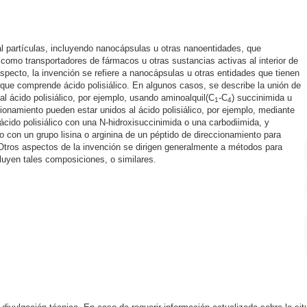
l partículas, incluyendo nanocápsulas u otras nanoentidades, que
 como transportadores de fármacos u otras sustancias activas al interior de
aspecto, la invención se refiere a nanocápsulas u otras entidades que tienen
e que comprende ácido polisiálico. En algunos casos, se describe la unión de
l ácido polisiálico, por ejemplo, usando aminoalquil(C
-C
) succinimida u
1
4
ionamiento pueden estar unidos al ácido polisiálico, por ejemplo, mediante
ácido polisiálico con una N-hidroxisuccinimida o una carbodiimida, y
o con un grupo lisina o arginina de un péptido de direccionamiento para
. Otros aspectos de la invención se dirigen generalmente a métodos para
luyen tales composiciones, o similares.