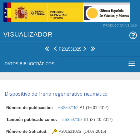
- PRODUCCION V3.10.0
VISUALIZADOR
P201531025
DATOS BIBLIOGRÁFICOS
Togg
navi
Dispositivo de freno regenerativo neumático
Número de publicación:
ES2597152
A1 (16.01.2017)
También publicado como:
ES2597152
B1 (27.10.2017)
Número de Solicitud:
P201531025 (14.07.2015)