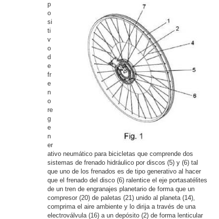
p
o
si
ti
v
o
d
e
fr
e
n
o
re
g
e
n
er
ativo neumático para bicicletas que comprende dos
sistemas de frenado hidráulico por discos (5) y (6) tal
que uno de los frenados es de tipo generativo al hacer
que el frenado del disco (6) ralentice el eje portasatélites
de un tren de engranajes planetario de forma que un
compresor (20) de paletas (21) unido al planeta (14),
comprima el aire ambiente y lo dirija a través de una
electroválvula (16) a un depósito (2) de forma lenticular