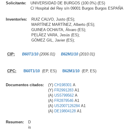
Solicitante:
UNIVERSIDAD DE BURGOS (100.0%) (ES)
C/ Hospital del Rey s/n 09001 Burgos Burgos ESPAÑA
Inventor/es:
RUIZ CALVO, Justo (ES);
MARTÍNEZ MARTÍNEZ, Alberto (ES);
GUINEA OCHAITA, Álvaro (ES);
PELÁEZ VARA, Jesús (ES);
GÓMEZ GIL, Javier (ES);
CIP:
B60T1/10
(2006.01)
B62M1/10
(2010.01)
CPC:
B60T1/10
(EP, ES)
B62M1/10
(EP, ES)
Documentos citados:
(Y)
CH198301
A
(Y)
FR2991283
A1
(A)
US5799562
A
(A)
FR2879546
A1
(A)
US2007126284
A1
(A)
DE19804128
A1
Resumen:
D
is