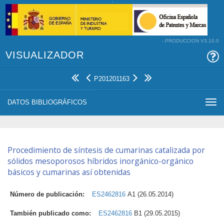
- PRODUCCION V3.10.0
VISUALIZADOR
P201201163
DATOS BIBLIOGRÁFICOS
Togg
navi
Procedimiento de síntesis de cumarinas catalizada por
sólidos mesoporosos híbridos inorgánico-orgánico
básicos y cumarinas así obtenidas
Número de publicación:
ES2462816
A1 (26.05.2014)
También publicado como:
ES2462816
B1 (29.05.2015)