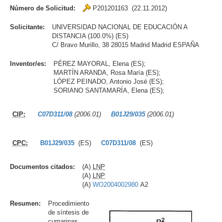
Número de Solicitud:
P201201163 (22.11.2012)
Solicitante:
UNIVERSIDAD NACIONAL DE EDUCACIÓN A
DISTANCIA (100.0%) (ES)
C/ Bravo Murillo, 38 28015 Madrid Madrid ESPAÑA
Inventor/es:
PÉREZ MAYORAL, Elena (ES);
MARTÍN ARANDA, Rosa María (ES);
LÓPEZ PEINADO, Antonio José (ES);
SORIANO SANTAMARÍA, Elena (ES);
CIP:
C07D311/08
(2006.01)
B01J29/035
(2006.01)
CPC:
B01J29/035
(ES)
C07D311/08
(ES)
Documentos citados:
(A)
LNP
(A)
LNP
(A)
WO2004002980
A2
Resumen:
Procedimiento
de síntesis de
cumarinas