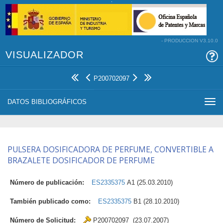
- PRODUCCION V3.10.0
VISUALIZADOR
P200702097
DATOS BIBLIOGRÁFICOS
Togg
navi
PULSERA DOSIFICADORA DE PERFUME, CONVERTIBLE A
BRAZALETE DOSIFICADOR DE PERFUME
Número de publicación:
ES2335375
A1 (25.03.2010)
También publicado como:
ES2335375
B1 (28.10.2010)
Número de Solicitud:
P200702097 (23.07.2007)