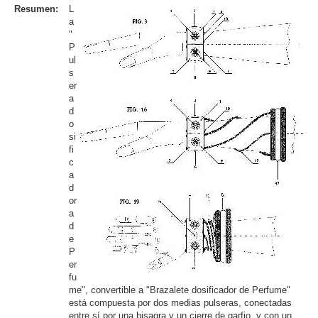
Resumen:
L
a
"
P
ul
s
er
a
d
o
si
fi
c
a
d
or
a
d
e
P
er
fu
me", convertible a "Brazalete dosificador de Perfume"
está compuesta por dos medias pulseras, conectadas
entre sí por una bisagra y un cierre de garfio, y con un