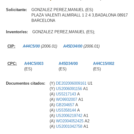
Solicitante:
GONZALEZ PEREZ,MANUEL (ES)
PLAZA VALENTI ALMIRALL 1 2 4 3,BADALONA 08917
BARCELONA
Inventor/es:
GONZALEZ PEREZ,MANUEL (ES);
CIP:
A44C5/00
(2006.01)
A45D34/00
(2006.01)
CPC:
A44C5/003
A45D34/00
A44C15/002
(ES)
(ES)
(ES)
Documentos citados:
(Y)
DE202006009161
U1
(Y)
US2006091156
A1
(A)
US5217143
A
(A)
WO9932007
A1
(A)
GB204657
A
(A)
US5358144
A
(A)
US2006219742
A1
(A)
WO2004052425
A2
(A)
US2001042758
A1